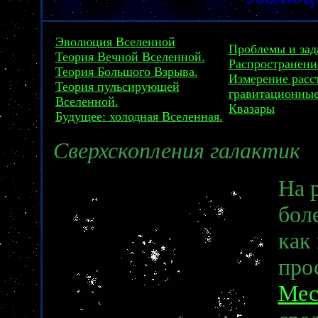
Эволюция Вселенной
Проблемы и зад
Теория Вечной Вселенной.
Распространени
Теория Большого Взрыва.
Измерение расс
Теория пульсирующей
гравитационны
Вселенной.
Квазары
Будущее: холодная Вселенная.
Сверхскопления галактик
На 
бол
как
про
Мес