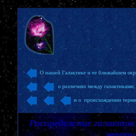
О нашей Галактике и ее ближайшем ок
о различиях между галактиками,
и о происхождении терм
Распределение галактик
эволюц