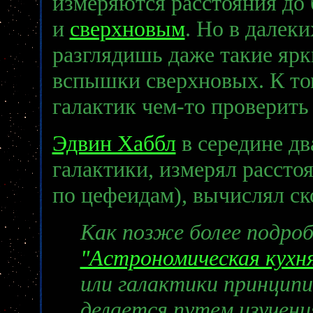
измеряются расстояния до 
и
сверхновым
. Но в далек
разглядишь даже такие яр
вспышки сверхновых. К том
галактик чем-то проверить
Эдвин Хаббл
в середине дв
галактики, измерял рассто
по цефеидам), вычислял с
Как позже более подроб
"Астрономическая кухн
или галактики принцип
делается путем изучени