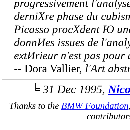
progressivement l'analyse
derniХre phase du cubis
Picasso procХdent Ю une 
donnИes issues de l'anal
extИrieur n'est pas pour 
-- Dora Vallier,
l'Art abst
╘ 31 Dec 1995,
Nico
Thanks to the
BMW Foundation
contributors