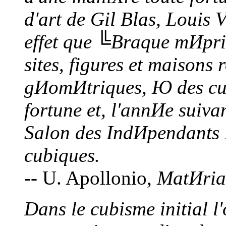
d'art de Gil Blas, Louis V
effet que ╚Braque mИpris
sites, figures et maison
gИomИtriques, Ю des cub
fortune et, l'annИe suiva
Salon des IndИpendants И
cubiques.
-- U. Apollonio,
MatИrial
Dans le cubisme initial l